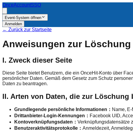
OnceAccount
SSO
Event-System öffnen
Anmelden
←
Zurück zur Startseite
Anweisungen zur Löschung 
I. Zweck dieser Seite
Diese Seite bietet Benutzern, die ein OnceHit-Konto über Fa
persönlicher Daten. Gemäß dem Gesetz zum Schutz personenb
Daten zu beantragen.
II. Arten von Daten, die zur Löschung 
Grundlegende persönliche Informationen
：
Name, E-M
Drittanbieter-Login-Kennungen
：
Facebook UID, Acce
Kontoverknüpfungsdaten
：
Verknüpfungsdatensätze z
Benutzeraktivitätsprotokolle
：
Anmeldezeit, Anmeldege