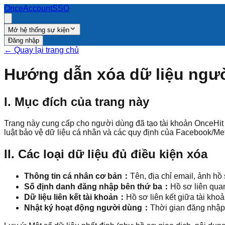
OnceAccount
SSO
Mở hệ thống sự kiện
Đăng nhập
←
Quay lại trang chủ
Hướng dẫn xóa dữ liệu ngư
I. Mục đích của trang này
Trang này cung cấp cho người dùng đã tạo tài khoản OnceHit
luật bảo vệ dữ liệu cá nhân và các quy định của Facebook/Me
II. Các loại dữ liệu đủ điều kiện xóa
Thông tin cá nhân cơ bản
：
Tên, địa chỉ email, ảnh h
Số định danh đăng nhập bên thứ ba
：
Hồ sơ liên qua
Dữ liệu liên kết tài khoản
：
Hồ sơ liên kết giữa tài kho
Nhật ký hoạt động người dùng
：
Thời gian đăng nhập,