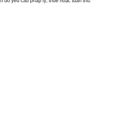
n do yêu cầu pháp lý, thuế hoặc tuân thủ.