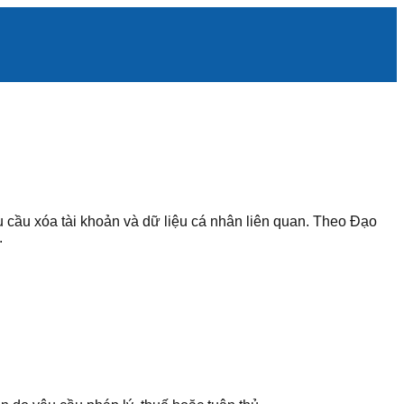
cầu xóa tài khoản và dữ liệu cá nhân liên quan. Theo Đạo
.