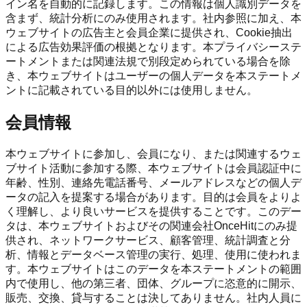
イン名を自動的に記録します。この情報は個人識別データを
含まず、統計分析にのみ使用されます。社内参照に加え、本
ウェブサイトの広告主と会員企業に提供され、Cookie抽出
による広告効果評価の根拠となります。本プライバシーステ
ートメントまたは関連法規で別段定められている場合を除
き、本ウェブサイトはユーザーの個人データを本ステートメ
ントに記載されている目的以外には使用しません。
会員情報
本ウェブサイトに参加し、会員になり、または関連するウェ
ブサイト活動に参加する際、本ウェブサイトは会員認証中に
年齢、性別、連絡先電話番号、メールアドレスなどの個人デ
ータの記入を提案する場合があります。目的は会員をよりよ
く理解し、より良いサービスを提供することです。このデー
タは、本ウェブサイトおよびその関連会社OnceHitにのみ提
供され、ネットワークサービス、顧客管理、統計調査と分
析、情報とデータベース管理の実行、処理、使用に使われま
す。本ウェブサイトはこのデータを本ステートメントの範囲
内で使用し、他の第三者、団体、グループに恣意的に開示、
販売、交換、貸与することは決してありません。社内人員に